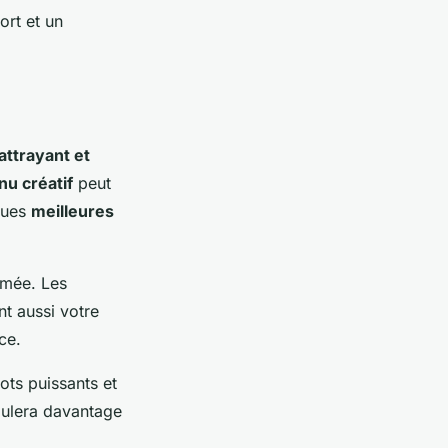
ort et un
attrayant et
nu créatif
peut
ques
meilleures
imée. Les
t aussi votre
ce.
ots puissants et
imulera davantage