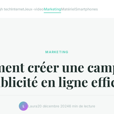
gh tech
Internet
Jeux-video
Marketing
Matériel
Smartphones
MARKETING
ent créer une cam
blicité en ligne effi
Laura
20 décembre 2024
6 min de lecture
L