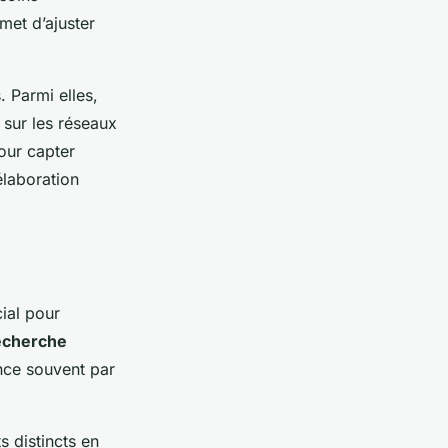
met d’ajuster
 Parmi elles,
 sur les réseaux
ur capter
’élaboration
ial pour
echerche
e souvent par
 distincts en