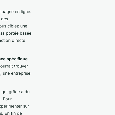
mpagne en ligne.
 des
 vous ciblez une
 sa portée basée
action directe
ce spécifique
urrait trouver
t, une entreprise
 qui grâce à du
. Pour
expérimenter sur
s. En fin de