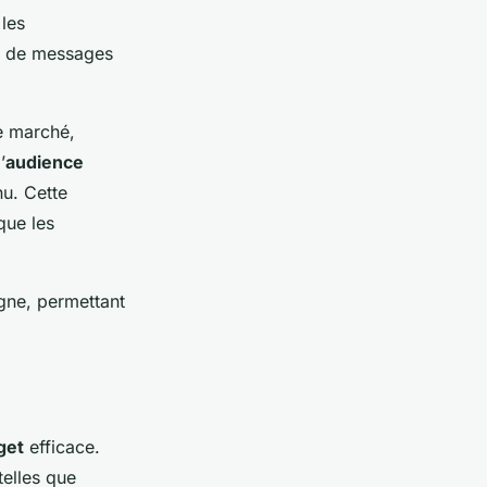
 les
on de messages
e marché,
’
audience
nu. Cette
que les
igne, permettant
get
efficace.
 telles que