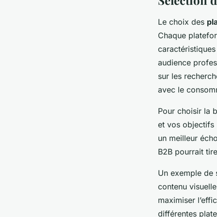
Sélection d
Le choix des
pl
Chaque platef
caractéristiques 
audience profes
sur les recherc
avec le consomm
Pour choisir la 
et vos objectif
un meilleur écho
B2B pourrait tire
Un exemple de s
contenu visuell
maximiser l’effi
différentes plat