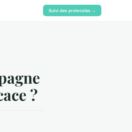
Suivi des protocoles →
pagne
cace ?