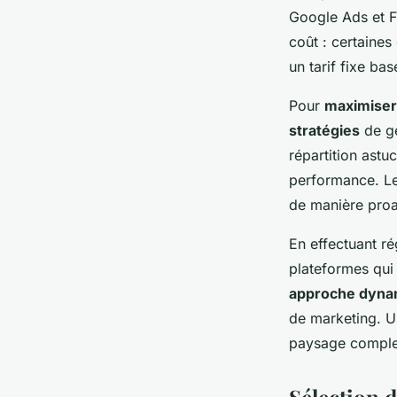
Google Ads et F
coût : certaines
un tarif fixe ba
Pour
maximiser
stratégies
de ge
répartition astu
performance. Le
de manière proac
En effectuant r
plateformes qui 
approche dyna
de marketing. 
paysage complex