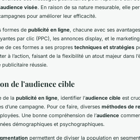
’
audience visée
. En raison de sa nature mesurable, elle per
campagnes pour améliorer leur efficacité.
es formes de
publicité en ligne
, chacune avec ses avantages.
ayantes par clic (PPC), les annonces display, et le marketing
ne de ces formes a ses propres
techniques et stratégies
po
citer à l’action, faisant de la flexibilité un atout majeur dans l
publicitaire réussie.
ion de l’audience cible
e de la
publicité en ligne
, identifier l’
audience cible
est cruc
cès d’une campagne. Pour ce faire, diverses
méthodes de r
ployées. Une bonne compréhension de l’
audience
commenc
onnées démographiques et psychographiques.
egmentation
permettent de diviser la population en segments