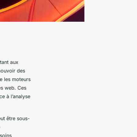
tant aux
omouvoir des
me les moteurs
tes web. Ces
ce à l’analyse
ut être sous-
e
soins